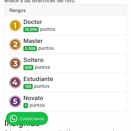
enlace a las directrices del foro.
Rangos
Doctor
punto
s
10,000
Master
punto
s
2,000
Soltero
punto
s
500
Estudiante
punto
s
100
Novato
punto
s
1
Contáctanos
Insignias